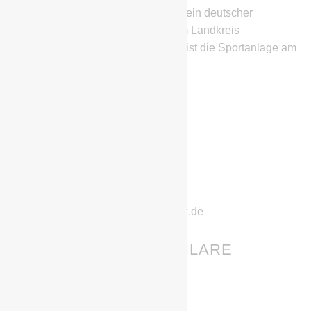
Die BSG Chemie Schwarzheide ist ein deutscher
Fußballverein aus Schwarzheide im Landkreis
Oberspreewald-Lausitz. Heimstätte ist die Sportanlage am
SeeCampus.
IHR HABT FRAGEN?
Stephan Richter
Geschwister-Scholl-Straße 11
01987 Schwarzheide
Telefon: 0152/22832222
E-Mail: chemie-schwarzheide@gmx.de
GEBURTSTAGE & JUBILARE
01.08.
Birgit Socher
03.08.
Edwin Samar Kähler