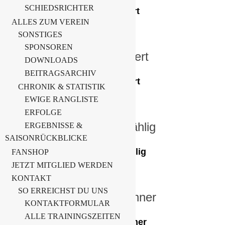
SCHIEDSRICHTER
Chris Hillert
ALLES ZUM VEREIN
SONSTIGES
SPONSOREN
DOWNLOADS
BEITRAGSARCHIV
Steve Hillert
CHRONIK & STATISTIK
EWIGE RANGLISTE
ERFOLGE
ERGEBNISSE &
SAISONRÜCKBLICKE
Norman Kählig
FANSHOP
JETZT MITGLIED WERDEN
KONTAKT
SO ERREICHST DU UNS
KONTAKTFORMULAR
ALLE TRAININGSZEITEN
Erik Leuschner