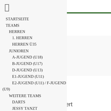
STARTSEITE
TEAMS
HERREN
1. HERREN
HERREN Ü35
DARTS
JUNIOREN
A-JUGEND (U18)
Home
Darts
B-JUGEND (U17)
D-JUGEND (U13)
E1-JUGEND (U11)
E2-JUGEND (U11) / F-JUGEND
(U9)
Kader
Kader
WEITERE TEAMS
DARTS
JESSY TANZT