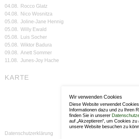
04.08.
Rocco Glatz
04.08.
Nico Wosnitza
05.08.
Joline-Jane Hennig
05.08.
Willy Ewald
05.08.
Luis Socher
05.08.
Wiktor Badura
09.08.
Anett Sommer
11.08.
Junes-Joy Hache
KARTE
Wir verwenden Cookies
Diese Website verwendet Cookies
Informationen dazu und zu Ihren 
finden Sie in unserer
Datenschutze
auf „Akzeptieren“, um Cookies zu 
unsere Website besuchen zu könn
Datenschutzerklärung