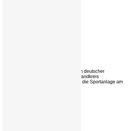
BSG Chemie Schwarzheide
Die BSG Chemie Schwarzheide ist ein deutscher
Fußballverein aus Schwarzheide im Landkreis
Oberspreewald-Lausitz. Heimstätte ist die Sportanlage am
SeeCampus.
Ihr habt Fragen?
Stephan Richter
Geschwister-Scholl-Straße 11
01987 Schwarzheide
Telefon: 0152/22832222