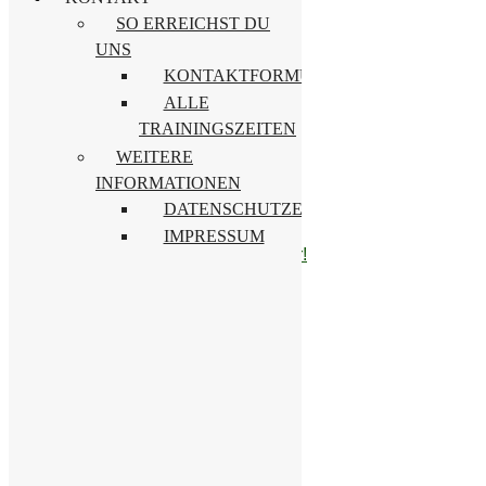
SO ERREICHST DU
Eisern Chemie
UNS
KONTAKTFORMULAR
Suche
ALLE
Suchen
TRAININGSZEITEN
nach:
WEITERE
Letzte Beiträge
INFORMATIONEN
DATENSCHUTZERKLÄRUNG
Vereinshighlight – Frauenturnier
OSL-CUP der Männer
IMPRESSUM
Unser Kids Day steht vor der Tür!
Kategorien
Kategorien
Archive
Archive