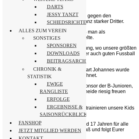
in dieser Hallensaison
DARTS
JESSY TANZT
Mit 3 Siegen und nur einer Niederlage gegen den
Turniersieger wurden unsere Jungs ganz starker Dritter.
SCHIEDSRICHTER
ALLES ZUM VEREIN
Leider gab es kein Halbfinale, so dass man als
Gruppenzweiter gleich um Platz 3 spielte.
SONSTIGES
SPONSOREN
Eine
saustarke mannschaftliche Leistung, wo unsere größten
DOWNLOADS
gezeigt haben, dass wir Schwarzheider auch guten Fussball
spielen können.
BEITRAGSARCHIV
CHRONIK &
Neben unseren herausragenden Torwart Johannes wurde
Luc noch als bester Spieler ausgezeichnet.
STATISTIK
EWIGE
Da wird sich sicherlich auch unser Sponsor der B-Junioren,
die
Noble Metal Factory
aus Schwarzheide riesig freuen
RANGLISTE
.
ERFOLGE
ERGEBNISSE &
Dank unserer Sponsoren spielen und trainieren unsere Kids
komplett kostenfrei.
SAISONRÜCKBLICKE
FANSHOP
Wir suchen immer Kids zwischen 5 und 17 Jahren für alle
Altersklassen. Kommt vorbei, habt Spaß und folgt Eurer
JETZT MITGLIED WERDEN
Leidenschaft
KONTAKT