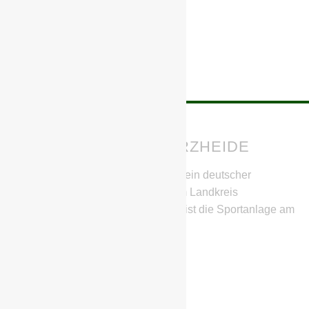
BSG CHEMIE SCHWARZHEIDE
Die BSG Chemie Schwarzheide ist ein deutscher
Fußballverein aus Schwarzheide im Landkreis
Oberspreewald-Lausitz. Heimstätte ist die Sportanlage am
SeeCampus.
IHR HABT FRAGEN?
Stephan Richter