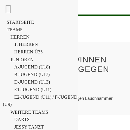
STARTSEITE
TEAMS
HERREN
1. HERREN
HERREN Ü35
B-JUNIOREN GEWINNEN
JUNIOREN
A-JUGEND (U18)
SAISONAUFTAKT GEGEN
B-JUGEND (U17)
LAUCHHAMMER
D-JUGEND (U13)
E1-JUGEND (U11)
Home
B-Junioren
E2-JUGEND (U11) / F-JUGEND
B-Junioren gewinnen Saisonauftakt gegen Lauchhammer
(U9)
WEITERE TEAMS
DARTS
JESSY TANZT
16. September 2024