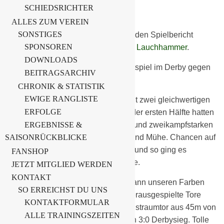
SCHIEDSRICHTER
B-Junioren
ALLES ZUM VEREIN
SONSTIGES
Die
Noble Metal Factory
präsentiert den Spielbericht
SPONSOREN
unserer B – Junioren gegen den
FC Lauchhammer
.
DOWNLOADS
Die B-Junioren gewinnen ihr Auftaktspiel im Derby gegen
BEITRAGSARCHIV
den FC Lauchhammer mit 3:0.
CHRONIK & STATISTIK
EWIGE RANGLISTE
Es war ein gutes intensives Spiel mit zwei gleichwertigen
ERFOLGE
Mannschaften. Vor allen Dingen in der ersten Hälfte hatten
die Chemiker mit den lauffreudigen und zweikampfstarken
ERGEBNISSE &
SAISONRÜCKBLICKE
Lauchhammeranern ihre liebe Not und Mühe. Chancen auf
beiden Seiten wurden nicht genutzt und so ging es
FANSHOP
leistungsgerecht mit
0:0 in die Pause.
JETZT MITGLIED WERDEN
KONTAKT
Eine taktische Umstellung verhalf dann unseren Farben
SO ERREICHST DU UNS
auf die Siegerstraße. Zwei schön herausgespielte Tore
KONTAKTFORMULAR
über rechts aussen und ein Sonntagstraumtor aus 45m von
ALLE TRAININGSZEITEN
Paule ins Toreck besiegelte unseren 3:0 Derbysieg. Tolle