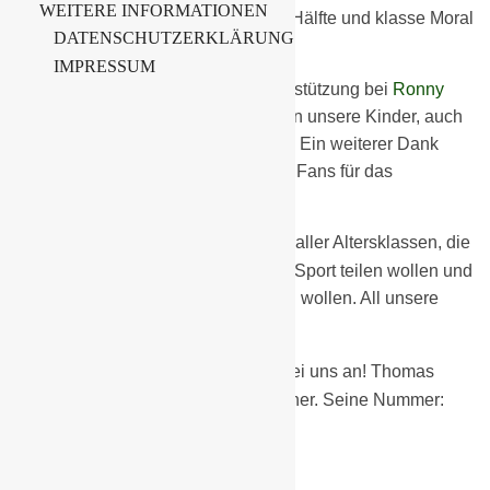
WEITERE INFORMATIONEN
Leistungssteigerung in der zweiten Hälfte und klasse Moral
DATENSCHUTZERKLÄRUNG
und Kampfgeist.
IMPRESSUM
Wir bedanken uns für die tolle Unterstützung bei
Ronny
Wagner
, denn Dank Ronny trainieren unsere Kinder, auch
in der Saison 2023/2024, kostenfrei. Ein weiterer Dank
geht an die anwesenden Eltern und Fans für das
Daumendrücken.
Wir suchen noch immer Kinder aller Altersklassen, die
mit uns die Begeisterung für diesen Sport teilen wollen und
bei uns das Fußballspielen erlernen wollen. All unsere
Kinder trainieren kostenfrei!
Melde noch heute Dein Kind bei uns an! Thomas
Reschke ist hier Dein Ansprechpartner. Seine Nummer:
0174 7558878