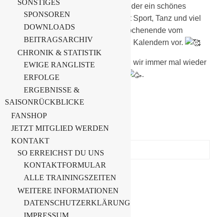
SONSTIGES
Auch in diesem Jahr werden wir wieder ein schönes
SPONSOREN
Sportfest auf unserem Sportplatz mit Sport, Tanz und viel
DOWNLOADS
Spaß ERLeben. Merkt Euch das Wochenende vom
BEITRAGSARCHIV
18.08.-20.08. schon einmal in Euren Kalendern vor.
CHRONIK & STATISTIK
In den kommenden Wochen werden wir immer mal wieder
EWIGE RANGLISTE
einzelne Highlights vorstellen
.
ERFOLGE
ERGEBNISSE &
SAISONRÜCKBLICKE
FANSHOP
Suche
JETZT MITGLIED WERDEN
KONTAKT
Suchen
SO ERREICHST DU UNS
nach:
KONTAKTFORMULAR
ALLE TRAININGSZEITEN
Letzte Beiträge
WEITERE INFORMATIONEN
DATENSCHUTZERKLÄRUNG
Vereinshighlight – Frauenturnier
IMPRESSUM