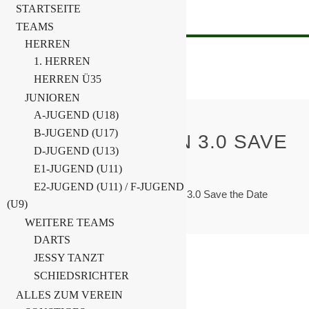
STARTSEITE
TEAMS
HERREN
1. HERREN
HERREN Ü35
JUNIOREN
A-JUGEND (U18)
B-JUGEND (U17)
CHEMIE ERLEBEN 3.0 SAVE
D-JUGEND (U13)
THE DATE
E1-JUGEND (U11)
E2-JUGEND (U11) / F-JUGEND
Home
Allgemein
Chemie ERLeben 3.0 Save the Date
(U9)
WEITERE TEAMS
DARTS
JESSY TANZT
10. Juli 2023
SCHIEDSRICHTER
Allgemein
,
Sonstiges
ALLES ZUM VEREIN