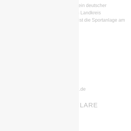
Die BSG Chemie Schwarzheide ist ein deutscher
Fußballverein aus Schwarzheide im Landkreis
Oberspreewald-Lausitz. Heimstätte ist die Sportanlage am
SeeCampus.
IHR HABT FRAGEN?
Stephan Richter
Geschwister-Scholl-Straße 11
01987 Schwarzheide
Telefon: 0152/22832222
E-Mail: chemie-schwarzheide@gmx.de
GEBURTSTAGE & JUBILARE
01.08.
Birgit Socher
03.08.
Edwin Samar Kähler