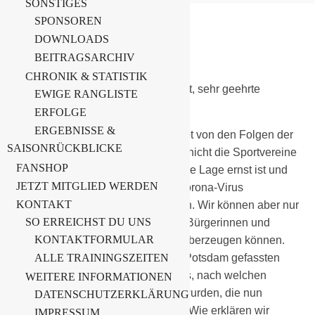
SONSTIGES
SPONSOREN
DOWNLOADS
8. November 2020
BEITRAGSARCHIV
Allgemein
CHRONIK & STATISTIK
Sehr geehrter Herr Ministerpräsident, sehr geehrte
EWIGE RANGLISTE
Landesregierung,
ERFOLGE
ERGEBNISSE &
kein gesellschaftlicher Bereich bleibt von den Folgen der
SAISONRÜCKBLICKE
Corona-Pandemie verschont. Auch nicht die Sportvereine
FANSHOP
in Brandenburg. Wir wissen, dass die Lage ernst ist und
JETZT MITGLIED WERDEN
wir der weiteren Ausbreitung des Corona-Virus
KONTAKT
entschieden entgegentreten müssen. Wir können aber nur
SO ERREICHST DU UNS
erfolgreich sein, wenn wir auch die Bürgerinnen und
KONTAKTFORMULAR
Bürger vom Sinn der Maßnahmen überzeugen können.
Das fällt uns, bei den in Berlin und Potsdam gefassten
ALLE TRAININGSZEITEN
Beschlüssen schwer. Wir fragen uns, nach welchen
WEITERE INFORMATIONEN
Kriterien die Bereiche ausgewählt wurden, die nun
DATENSCHUTZERKLÄRUNG
komplett geschlossen worden sind. Wie erklären wir
IMPRESSUM