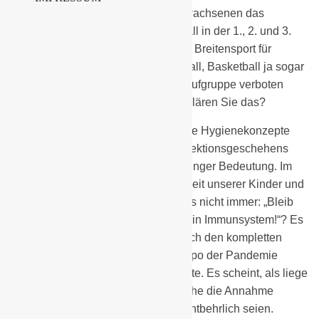
unseren Kindern aber auch den Erwachsenen das
Profisport beispielsweise der Fußball in der 1., 2. und 3.
Bundesliag weiterhin erlaubt ist, der Breitensport für
Amateure, egal ob Fussball, Handball, Basketball ja sogar
das gemeinsame Laufen in einer Laufgruppe verboten
sind? Wie erklären wir das? Wie erklären Sie das?
Wir als Sportvereine haben sehr gute Hygienekonzepte
etabliert und sind als Treiber des Infektionsgeschehens
nach unserer Kenntnis von sehr geringer Bedeutung. Im
Gegenteil, wir erhalten die Gesundheit unserer Kinder und
der Bürgerinnen und Bürger. Hieß es nicht immer: „Bleib
gesund – treibe Sport und stärke Dein Immunsystem!“? Es
ist für uns nicht ersichtlich, dass durch den kompletten
Lockdown dieser Bereiche das Tempo der Pandemie
ausreichend gebremst werden könnte. Es scheint, als liege
der Auswahl der Schließungsbereiche die Annahme
zugrunde, dass diese am ehesten entbehrlich seien.