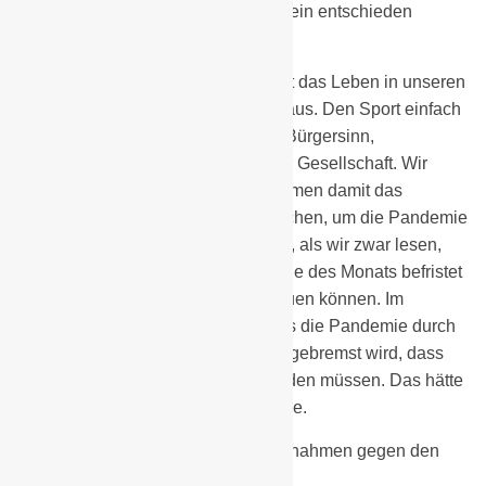
Dieser Auffassung treten wir als Verein entschieden
entgegen.
Für viele Menschen macht der Sport das Leben in unseren
Dörfern und Städten im wesentlich aus. Den Sport einfach
abzuschalten, gefährdet auf Dauer Bürgersinn,
Zusammenhalt und Lebensgeist der Gesellschaft. Wir
sehen die Gefahr, dass die Maßnahmen damit das
gefährden, was wir zuallererst brauchen, um die Pandemie
durchzustehen. Das gilt um so mehr, als wir zwar lesen,
dass die Schließungen bis zum Ende des Monats befristet
sein sollen, darauf aber nicht vertrauen können. Im
Gegenteil. Es ist zu befürchten, dass die Pandemie durch
diese sektoralen Eingriffe so wenig gebremst wird, dass
sie bis zum Frühjahr verlängert werden müssen. Das hätte
gravierende Strukturbrüche zur Folge.
Beenden Sie umgehend diese Maßnahmen gegen den
Sport und unsere Gesundheit!