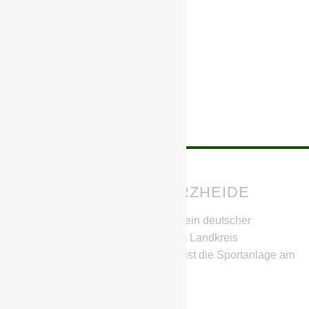
BSG CHEMIE SCHWARZHEIDE
Die BSG Chemie Schwarzheide ist ein deutscher
Fußballverein aus Schwarzheide im Landkreis
Oberspreewald-Lausitz. Heimstätte ist die Sportanlage am
SeeCampus.