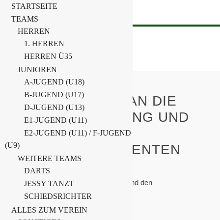
STARTSEITE
TEAMS
HERREN
1. HERREN
HERREN Ü35
JUNIOREN
A-JUGEND (U18)
B-JUGEND (U17)
OFFENER BRIEF AN DIE
D-JUGEND (U13)
LANDESREGIERUNG UND
E1-JUGEND (U11)
DEN
E2-JUGEND (U11) / F-JUGEND
(U9)
MINISTERPRÄSIDENTEN
WEITERE TEAMS
Home
DARTS
Allgemein
Offener Brief an die Landesregierung und den
JESSY TANZT
Ministerpräsidenten
SCHIEDSRICHTER
ALLES ZUM VEREIN