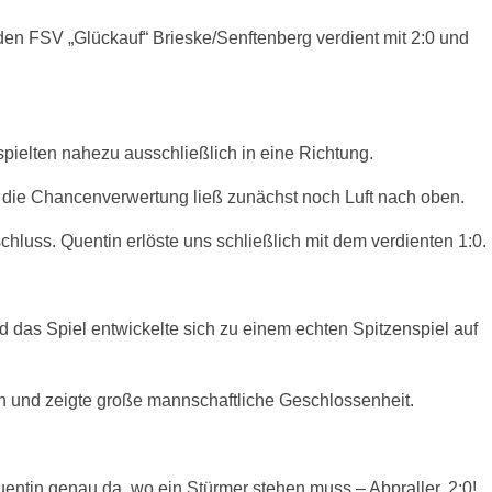
n FSV „Glückauf“ Brieske/Senftenberg verdient mit 2:0 und
ielten nahezu ausschließlich in eine Richtung.
die Chancenverwertung ließ zunächst noch Luft nach oben.
hluss. Quentin erlöste uns schließlich mit dem verdienten 1:0.
d das Spiel entwickelte sich zu einem echten Spitzenspiel auf
n und zeigte große mannschaftliche Geschlossenheit.
Quentin genau da, wo ein Stürmer stehen muss – Abpraller, 2:0!