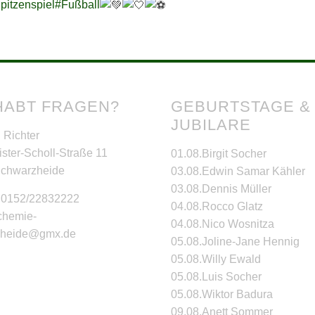
pitzenspiel
#Fußball
HABT FRAGEN?
GEBURTSTAGE &
JUBILARE
 Richter
ster-Scholl-Straße 11
01.08.
Birgit Socher
Schwarzheide
03.08.
Edwin Samar Kähler
03.08.
Dennis Müller
: 0152/22832222
04.08.
Rocco Glatz
 chemie-
04.08.
Nico Wosnitza
zheide@gmx.de
05.08.
Joline-Jane Hennig
05.08.
Willy Ewald
05.08.
Luis Socher
05.08.
Wiktor Badura
09.08.
Anett Sommer