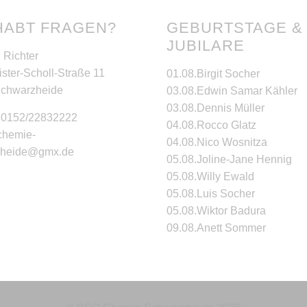
HABT FRAGEN?
GEBURTSTAGE &
JUBILARE
 Richter
ster-Scholl-Straße 11
01.08.
Birgit Socher
Schwarzheide
03.08.
Edwin Samar Kähler
03.08.
Dennis Müller
: 0152/22832222
04.08.
Rocco Glatz
 chemie-
04.08.
Nico Wosnitza
zheide@gmx.de
05.08.
Joline-Jane Hennig
05.08.
Willy Ewald
05.08.
Luis Socher
05.08.
Wiktor Badura
09.08.
Anett Sommer