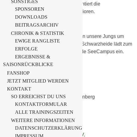
SONSTIGES
Das
Gesundheitsstudio Sano
präsentiert die
SPONSOREN
Wochenendvorschau unserer E-Junioren.
DOWNLOADS
3. Sano – Cup der E-Junioren
BEITRAGSARCHIV
CHRONIK & STATISTIK
Am 16.02.2025 um 09.30 Uhr spielen unsere Jungs um
EWIGE RANGLISTE
den Sano – Cup! Die BSG Chemie Schwarzheide lädt zum
ERFOLGE
großen Hallenturnier in die Sporthalle SeeCampus ein.
ERGEBNISSE &
SAISONRÜCKBLICKE
Mit
dabei sind:
FANSHOP
JETZT MITGLIED WERDEN
SG Groß Gaglow
KONTAKT
SO ERREICHST DU UNS
FSV „Glückauf“ Brieske-Senftenberg
KONTAKTFORMULAR
TSV Rotation Dresden
ALLE TRAININGSZEITEN
WEITERE INFORMATIONEN
SpG BW Lausitz II
DATENSCHUTZERKLÄRUNG
FSV Schwarz- Weiß Keune e. V.
IMPRESSUM