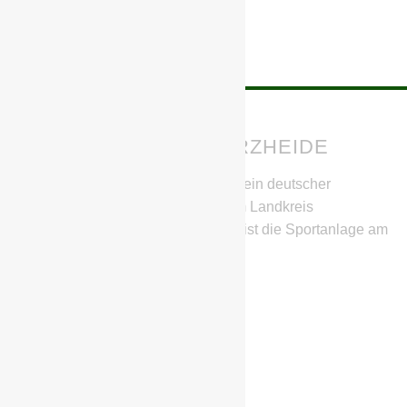
BSG CHEMIE SCHWARZHEIDE
Die BSG Chemie Schwarzheide ist ein deutscher
Fußballverein aus Schwarzheide im Landkreis
Oberspreewald-Lausitz. Heimstätte ist die Sportanlage am
SeeCampus.
IHR HABT FRAGEN?
Stephan Richter
Geschwister-Scholl-Straße 11
01987 Schwarzheide