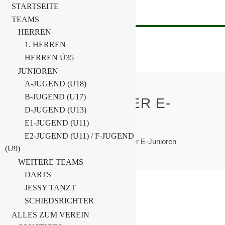
STARTSEITE
TEAMS
HERREN
1. HERREN
HERREN Ü35
JUNIOREN
A-JUGEND (U18)
B-JUGEND (U17)
3. SANO – CUP DER E-
D-JUGEND (U13)
JUNIOREN
E1-JUGEND (U11)
E2-JUGEND (U11) / F-JUGEND
Home
E-Junioren
3. Sano – Cup der E-Junioren
(U9)
WEITERE TEAMS
DARTS
JESSY TANZT
13. Februar 2025
SCHIEDSRICHTER
E-Junioren
,
Hallenturniere
ALLES ZUM VEREIN