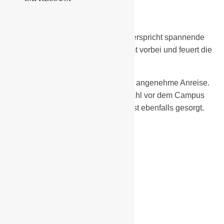
BSG Chemie Schwarzheide
Ein hochkarätiges Teilnehmerfeld verspricht spannende
Spiele und packende Duelle! Kommt vorbei und feuert die
Teams lautstark an.
Unseren Gästen wünschen wir eine angenehme Anreise.
Parkplätze sind in ausreichender Zahl vor dem Campus
vorhanden. Für das leibliche Wohl ist ebenfalls gesorgt.
Sporthalle SeeCampus
16.02.2025 – ab 09.30 Uhr
Wir freuen uns auf euch!
Suche