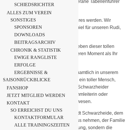
die Rückrunde. Gegner ist der souveräne Tabellenführer
SCHIEDSRICHTER
SV Grün Weiß Annahütte.
ALLES ZUM VEREIN
SONSTIGES
Dieses Spiel wird ein ganz besonderes werden. Wir
SPONSOREN
machen dieses Spiel zum Benefizspiel für unseren Rudi,
seiner Vicy und ihren Kindern.
DOWNLOADS
BEITRAGSARCHIV
Vor einer Woche änderte sich das Leben dieser tollen
CHRONIK & STATISTIK
Familie von dem einen auf den anderen Moment als Ihr
EWIGE RANGLISTE
Haus in Flammen stand.
ERFOLGE
Unser Rudi ist schon so lange ehrenamtlich in unserem
ERGEBNISSE &
SAISONRÜCKBLICKE
Verein aktiv, stets engagiert, einfach ein toller Mensch,
genauso sieht es bei Vicy und dem Schwarzheider
FANSHOP
Carneval Club e.V. aus. Als Programmleiterin oder
JETZT MITGLIED WERDEN
Trainerin immer für Ihren Klub dagewesen.
KONTAKT
SO ERREICHST DU UNS
Wir möchten zusammen mit der Stadt Schwarzheide, dem
KONTAKTFORMULAR
SCC unser Kreisligaspiel zum Anlass nehmen, der Familie
ALLE TRAININGSZEITEN
was zurückzugeben, nicht nur Hoffnung, sondern die