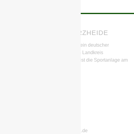
BSG CHEMIE SCHWARZHEIDE
Die BSG Chemie Schwarzheide ist ein deutscher
Fußballverein aus Schwarzheide im Landkreis
Oberspreewald-Lausitz. Heimstätte ist die Sportanlage am
SeeCampus.
IHR HABT FRAGEN?
Stephan Richter
Geschwister-Scholl-Straße 11
01987 Schwarzheide
Telefon: 0152/22832222
E-Mail: chemie-schwarzheide@gmx.de