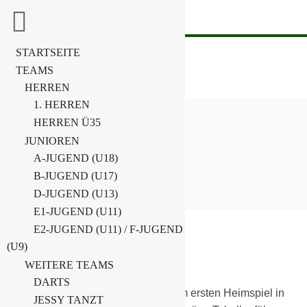
STARTSEITE
TEAMS
HERREN
1. HERREN
HERREN Ü35
BENEFIZSPIEL
JUNIOREN
A-JUGEND (U18)
Home
1. Männer
Benefizspiel
B-JUGEND (U17)
D-JUGEND (U13)
E1-JUGEND (U11)
E2-JUGEND (U11) / F-JUGEND
24. März 2025
(U9)
WEITERE TEAMS
1. Männer
DARTS
Am Samstag starten wir mit unserem ersten Heimspiel in
JESSY TANZT