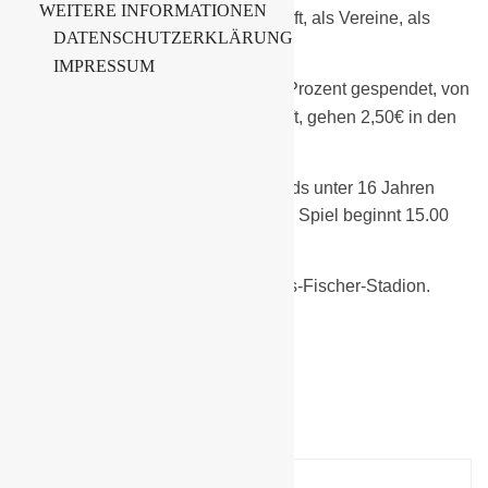
WEITERE INFORMATIONEN
Gewissheit, dass wir als Gesellschaft, als Vereine, als
DATENSCHUTZERKLÄRUNG
Freunde zusammenhalten.
IMPRESSUM
Alle Eintrittsgelder werden zu
Prozent gespendet, von
jeder Bratwurst die der SCC verkauft, gehen 2,50€ in den
Spendentopf.
Der Eintritt wird 4€ betragen. Alle Kids unter 16 Jahren
kommen kostenfrei ins Stadion. Das Spiel beginnt 15.00
Uhr, Einlass wird ab 14.00 Uhr sein.
Wir sehen uns am Samstag im Hans-Fischer-Stadion.
Suche
Suchen