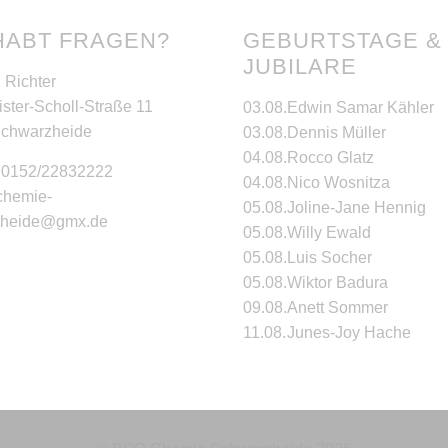
HABT FRAGEN?
GEBURTSTAGE &
JUBILARE
 Richter
ster-Scholl-Straße 11
03.08.
Edwin Samar Kähler
Schwarzheide
03.08.
Dennis Müller
04.08.
Rocco Glatz
: 0152/22832222
04.08.
Nico Wosnitza
 chemie-
05.08.
Joline-Jane Hennig
zheide@gmx.de
05.08.
Willy Ewald
05.08.
Luis Socher
05.08.
Wiktor Badura
09.08.
Anett Sommer
11.08.
Junes-Joy Hache