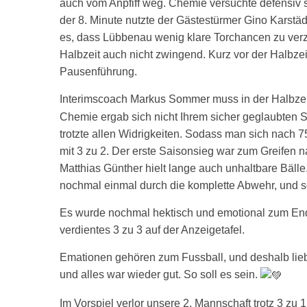
auch vom Anpfiff weg. Chemie versuchte defensiv si
der 8. Minute nutzte der Gästestürmer Gino Karstä
es, dass Lübbenau wenig klare Torchancen zu verze
Halbzeit auch nicht zwingend. Kurz vor der Halbze
Pausenführung.
Interimscoach Markus Sommer muss in der Halbzei
Chemie ergab sich nicht Ihrem sicher geglaubten S
trotzte allen Widrigkeiten. Sodass man sich nach 75
mit 3 zu 2. Der erste Saisonsieg war zum Greifen 
Matthias Günther hielt lange auch unhaltbare Bälle
nochmal einmal durch die komplette Abwehr, und s
Es wurde nochmal hektisch und emotional zum Ende
verdientes 3 zu 3 auf der Anzeigetafel.
Emationen gehören zum Fussball, und deshalb lieb
und alles war wieder gut. So soll es sein.
Im Vorspiel verlor unsere 2. Mannschaft trotz 3 zu