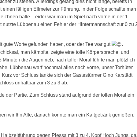
cher zu stehen. Allerdings gelang dies nicht lange, bereits in
dt einen
fälligen Elfmeter zur Führung. In der Folge schaffte man
ichnen hatte. Leider war man im Spiel nach vorne in der 1.
it nutzte Lübbenau einen Fehler der Hintermannschaft zur 0 zu 
t gute Worte gefunden haben, oder der Tee war gut
.
chicksal, man kämpfte, zeigte eine tolle Körpersprache, und
 Minuten die Augen rieb, nach toller Moral führte man plötzlich
nahe. Lübbenau warf nochmal alles nach vorne, unser Torhüter
. Kurz vor Schluss tankte sich der Gästestürmer Gino Karstädt
chloss unhaltbar zum 3 zu 3 ab.
 der Partie. Zum Schluss stand aufgrund der tollen Moral ein
en wir Ihn Alle, danach konnte man ein Kaltgetränk genießen,
 1 Halbzeitführung gegen Plessa mit 3 zu 4. Kopf Hoch Jungs, da