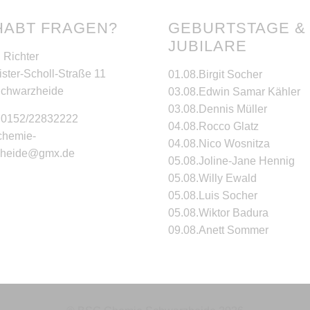
HABT FRAGEN?
GEBURTSTAGE &
JUBILARE
 Richter
ster-Scholl-Straße 11
01.08.
Birgit Socher
Schwarzheide
03.08.
Edwin Samar Kähler
03.08.
Dennis Müller
: 0152/22832222
04.08.
Rocco Glatz
 chemie-
04.08.
Nico Wosnitza
zheide@gmx.de
05.08.
Joline-Jane Hennig
05.08.
Willy Ewald
05.08.
Luis Socher
05.08.
Wiktor Badura
09.08.
Anett Sommer