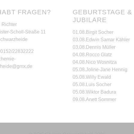
HABT FRAGEN?
GEBURTSTAGE &
JUBILARE
 Richter
ster-Scholl-Straße 11
01.08.
Birgit Socher
Schwarzheide
03.08.
Edwin Samar Kähler
03.08.
Dennis Müller
: 0152/22832222
04.08.
Rocco Glatz
 chemie-
04.08.
Nico Wosnitza
zheide@gmx.de
05.08.
Joline-Jane Hennig
05.08.
Willy Ewald
05.08.
Luis Socher
05.08.
Wiktor Badura
09.08.
Anett Sommer