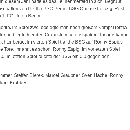
. In diesem Jahr hatte es das Teilnehmerfeld in sich. Begrüßt
schaften von Hertha BSC Berlin, BSG Chemie Leipzig, Post
 1. FC Union Berlin.
erlin. Im Spiel zwei besiegte man nach großem Kampf Hertha
ffer und legte hier den Grundstein für die spätere Torjägerkanon
rachtenberge. Im vierten Spiel traf die BSG auf Ronny Espigs
le Tore, ihr ahnt es schon, Ronny Espig. Im vorletzten Spiel
 Im letzten Spiel reichte der BSG ein 0:0 gegen den
ommer, Steffen Bierek, Marcel Graupner, Sven Hache, Ronny
chael Krabbes.