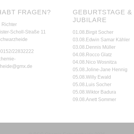
HABT FRAGEN?
GEBURTSTAGE &
JUBILARE
 Richter
ster-Scholl-Straße 11
01.08.
Birgit Socher
Schwarzheide
03.08.
Edwin Samar Kähler
03.08.
Dennis Müller
: 0152/22832222
04.08.
Rocco Glatz
 chemie-
04.08.
Nico Wosnitza
zheide@gmx.de
05.08.
Joline-Jane Hennig
05.08.
Willy Ewald
05.08.
Luis Socher
05.08.
Wiktor Badura
09.08.
Anett Sommer