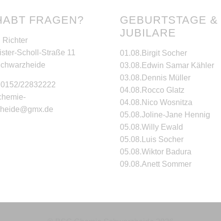
HABT FRAGEN?
GEBURTSTAGE &
JUBILARE
 Richter
ster-Scholl-Straße 11
01.08.
Birgit Socher
Schwarzheide
03.08.
Edwin Samar Kähler
03.08.
Dennis Müller
: 0152/22832222
04.08.
Rocco Glatz
 chemie-
04.08.
Nico Wosnitza
zheide@gmx.de
05.08.
Joline-Jane Hennig
05.08.
Willy Ewald
05.08.
Luis Socher
05.08.
Wiktor Badura
09.08.
Anett Sommer