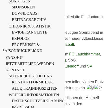
SONSTIGES
SPONSOREN
F-Junioren
DOWNLOADS
Die Lausitzer Hausbau GmbH präsentiert die F – Junioren
BEITRAGSARCHIV
unserer BSG.
CHRONIK & STATISTIK
EWIGE RANGLISTE
Unsere F – Junioren II spielten am heutigen Sonnabend in
Ihrem ersten Leistungsvergleich, in der neuen Altersklasse
ERFOLGE
beim
SV Großräschen, Abteilung Fußball
.
ERGEBNISSE &
SAISONRÜCKBLICKE
Zu Gast waren die Mannschaften vom
FC Lauchhammer
,
FANSHOP
FSV „Glückauf“ Brieske-Senftenberg
, SpG
JETZT MITGLIED WERDEN
Hosena/Hohenbocka,
SG Tettau/Frauendorf
und
SV
KONTAKT
Germania 1910 Ruhland e.V.
.
SO ERREICHST DU UNS
Am Ende belegten unsere Kinder einen tollen vierten Platz
KONTAKTFORMULAR
und können stolz auf die gezeigte Leistung sein.
ALLE TRAININGSZEITEN
WEITERE INFORMATIONEN
Wir bedanken uns bei den Verantwortlichen der Heimelf
DATENSCHUTZERKLÄRUNG
und die Unterstützung unserer Kinder von den
IMPRESSUM