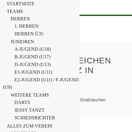
STARTSEITE
TEAMS
HERREN
1. HERREN
HERREN Ü35
JUNIOREN
A-JUGEND (U18)
B-JUGEND (U17)
F-JUNIOREN ERREICHEN
D-JUGEND (U13)
STARKEN 4.PLATZ IN
E1-JUGEND (U11)
GROSSRÄSCHEN
E2-JUGEND (U11) / F-JUGEND
(U9)
Home
F-Junioren
WEITERE TEAMS
F-Junioren erreichen starken 4.Platz in Großräschen
DARTS
JESSY TANZT
SCHIEDSRICHTER
ALLES ZUM VEREIN
16. September 2024