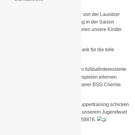
anwesenden mitgereisten Eltern.
Ein weiterer Dank an Reiner Richter von der Lausitzer
Hausbau GmbH für die Unterstützung in der Saison
2024/2025, denn Dank Reiner trainieren unsere Kinder
kostenfrei.
Auch allen Fans und Eltern vielen Dank für die tolle
Unterstützung unserer Kinder.
Wir suchen für alle Altersklassen fußballinteressierte
Kinder, die gern bei uns das Fußballspielen erlernen
wollen. Alle Kinder trainieren bei unserer BSG Chemie
kostenfrei!
Wenn Du Dein Kind zu einem Schnuppertraining schicken
möchtest, dann melde Dich bitte bei unserem Jugendwart
Thomas Reschke unter der 0174 7558878.