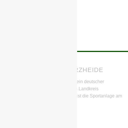
BSG CHEMIE SCHWARZHEIDE
Die BSG Chemie Schwarzheide ist ein deutscher
Fußballverein aus Schwarzheide im Landkreis
Oberspreewald-Lausitz. Heimstätte ist die Sportanlage am
SeeCampus.
IHR HABT FRAGEN?