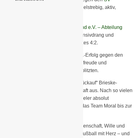
Großräschen, Abteilung Fußball
– zielstrebig, aktiv,
druckvoll.
Auch gegen den
SV Eintracht Ortrand e.V. – Abteilung
Fussball
zeigte die Mannschaft Offensivdrang und
Entschlossenheit und holte ein starkes 4:2.
Das Highlight des Tages war der 8:1-Erfolg gegen den
Senftenberger FC 08
, bei dem Spielfreude und
Zusammenspiel in voller Pracht aufblitzten.
Im letzten Spiel gegen den FSV „Glückauf“ Brieske-
Senftenberg ging dann etwas die Kraft aus. Nach so vielen
intensiven Partien ohne Wechselspieler absolut
verständlich. Trotz eines 1:5 zeigte das Team Moral bis zur
letzten Minute.
Unterm Strich ein Turnier voller Leidenschaft, Wille und
echtem Teamgeist. Das war heute Fußball mit Herz – und