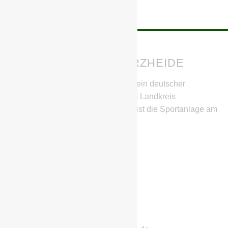
BSG CHEMIE SCHWARZHEIDE
Die BSG Chemie Schwarzheide ist ein deutscher
Fußballverein aus Schwarzheide im Landkreis
Oberspreewald-Lausitz. Heimstätte ist die Sportanlage am
SeeCampus.
IHR HABT FRAGEN?
Stephan Richter
Geschwister-Scholl-Straße 11
01987 Schwarzheide
Telefon: 0152/22832222