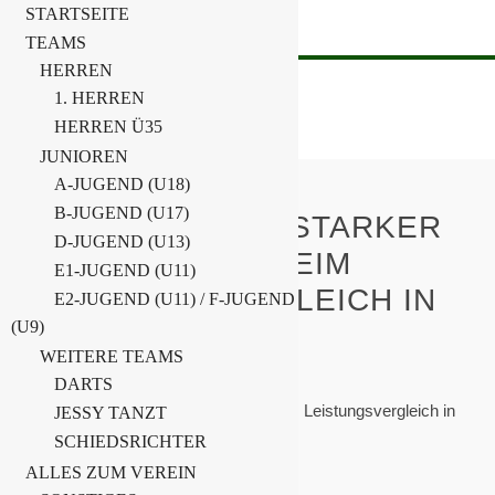
STARTSEITE
TEAMS
HERREN
1. HERREN
HERREN Ü35
JUNIOREN
A-JUGEND (U18)
B-JUGEND (U17)
F-JUNIOREN MIT STARKER
D-JUGEND (U13)
VORSTELLUNG BEIM
E1-JUGEND (U11)
LEISTUNGSVERGLEICH IN
E2-JUGEND (U11) / F-JUGEND
(U9)
ORTRAND
WEITERE TEAMS
Home
DARTS
F-Junioren
F-Junioren mit starker Vorstellung beim Leistungsvergleich in
JESSY TANZT
Ortrand
SCHIEDSRICHTER
ALLES ZUM VEREIN