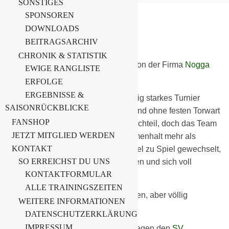
SONSTIGES
SPONSOREN
DOWNLOADS
12. November 2025
BEITRAGSARCHIV
F-Junioren
CHRONIK & STATISTIK
Die F Junioren werden präsentiert von der Firma
Nogga
EWIGE RANGLISTE
Bewässerung
.
ERFOLGE
ERGEBNISSE &
Unsere F-Jugend hat heute ein richtig starkes Turnier
SAISONRÜCKBLICKE
gespielt. Ohne Auswechselspieler und ohne festen Torwart
FANSHOP
anzutreten ist normalerweise ein Nachteil, doch das Team
JETZT MITGLIED WERDEN
hat es mit Energie, Mut und Zusammenhalt mehr als
KONTAKT
ausgeglichen. Im Tor wurde von Spiel zu Spiel gewechselt,
SO ERREICHST DU UNS
jeder hat Verantwortung übernommen und sich voll
KONTAKTFORMULAR
reingehauen.
ALLE TRAININGSZEITEN
Der Auftakt gelang mit einem knappen, aber völlig
WEITERE INFORMATIONEN
verdienten 1:0 gegen Finsterwalde.
DATENSCHUTZERKLÄRUNG
IMPRESSUM
Danach folgte ein souveränes 3:0 gegen den
SV