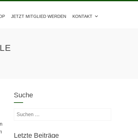
OP
JETZT MITGLIED WERDEN
KONTAKT
ALE
Suche
Suchen
nach:
en
m
Letzte Beiträge