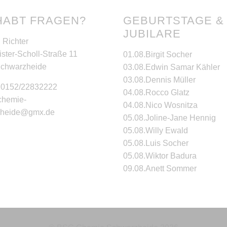
HABT FRAGEN?
GEBURTSTAGE &
JUBILARE
 Richter
ster-Scholl-Straße 11
01.08.
Birgit Socher
Schwarzheide
03.08.
Edwin Samar Kähler
03.08.
Dennis Müller
: 0152/22832222
04.08.
Rocco Glatz
 chemie-
04.08.
Nico Wosnitza
zheide@gmx.de
05.08.
Joline-Jane Hennig
05.08.
Willy Ewald
05.08.
Luis Socher
05.08.
Wiktor Badura
09.08.
Anett Sommer