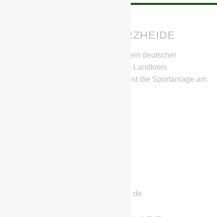
BSG CHEMIE SCHWARZHEIDE
Die BSG Chemie Schwarzheide ist ein deutscher
Fußballverein aus Schwarzheide im Landkreis
Oberspreewald-Lausitz. Heimstätte ist die Sportanlage am
SeeCampus.
IHR HABT FRAGEN?
Stephan Richter
Geschwister-Scholl-Straße 11
01987 Schwarzheide
Telefon: 0152/22832222
E-Mail: chemie-schwarzheide@gmx.de