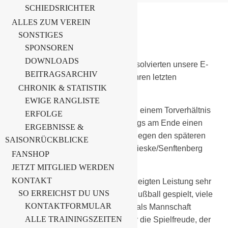
SCHIEDSRICHTER
ALLES ZUM VEREIN
30. Juni 2026
SONSTIGES
F-Junioren
SPONSOREN
DOWNLOADS
Bei sommerlichen Temperaturen absolvierten unsere E-
BEITRAGSARCHIV
Junioren am heutigen Sonnabend ihren letzten
CHRONIK & STATISTIK
Leistungsvergleich der Saison.
EWIGE RANGLISTE
Mit vier Siegen aus fünf Spielen und einem Torverhältnis
ERFOLGE
von 12:6 Toren belegten unsere Jungs am Ende einen
ERGEBNISSE &
hervorragenden 2. Platz. Lediglich gegen den späteren
SAISONRÜCKBLICKE
und verdienten Turniersieger aus Brieske/Senftenberg
FANSHOP
mussten wir uns geschlagen geben.
JETZT MITGLIED WERDEN
KONTAKT
Aus Trainersicht sind wir mit der gezeigten Leistung sehr
SO ERREICHST DU UNS
zufrieden. Die Kinder haben mutig Fußball gespielt, viele
KONTAKTFORMULAR
der Trainingsinhalte umgesetzt und als Mannschaft
ALLE TRAININGSZEITEN
überzeugt. Besonders erfreulich war die Spielfreude, der