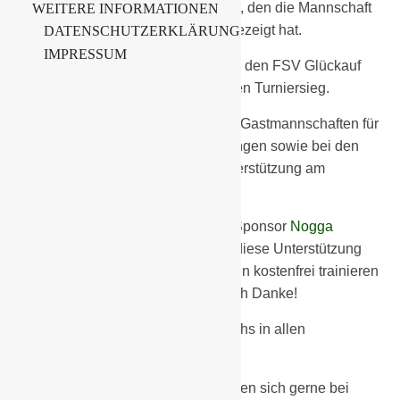
Einsatzwille und der Zusammenhalt, den die Mannschaft
WEITERE INFORMATIONEN
über das gesamte Turnier hinweg gezeigt hat.
DATENSCHUTZERKLÄRUNG
IMPRESSUM
Ein herzlicher Glückwunsch geht an den FSV Glückauf
Brieske/Senftenberg I zum verdienten Turniersieg.
Ebenso bedanken wir uns bei allen Gastmannschaften für
die fairen und sportlichen Begegnungen sowie bei den
zahlreichen Zuschauern für die Unterstützung am
Spielfeldrand.
Ein besonderer Dank gilt unserem Sponsor
Nogga
Bewässerung
aus Ruhland. Durch diese Unterstützung
können unsere Kinder auch weiterhin kostenfrei trainieren
und spielen. Dafür sagen wir herzlich Danke!
Wir suchen weiterhin Nachwuchs in allen
Altersklassen!
Interessierte Kinder und Eltern können sich gerne bei