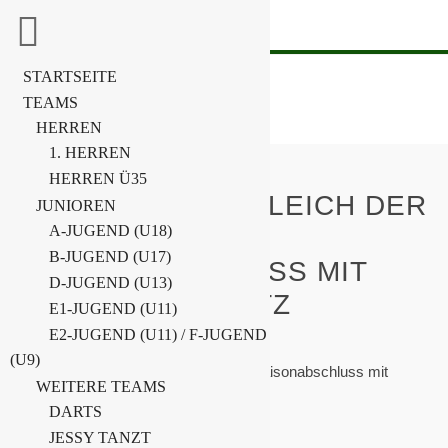
STARTSEITE
TEAMS
HERREN
1. HERREN
HERREN Ü35
LEISTUNGSVERGLEICH DER
JUNIOREN
A-JUGEND (U18)
F-JUNIOREN –
B-JUGEND (U17)
SAISONABSCHLUSS MIT
D-JUGEND (U13)
STARKEM 2. PLATZ
E1-JUGEND (U11)
E2-JUGEND (U11) / F-JUGEND
Home
F-Junioren
(U9)
Leistungsvergleich der F-Junioren – Saisonabschluss mit
WEITERE TEAMS
starkem 2. Platz
DARTS
JESSY TANZT