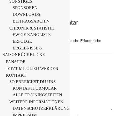
SONSTIGES
SPONSOREN
DOWNLOADS
Schreibe einen Kommentar
BEITRAGSARCHIV
CHRONIK & STATISTIK
EWIGE RANGLISTE
Deine E-Mail-Adresse wird nicht veröffentlicht.
Erforderliche
ERFOLGE
Felder sind mit
*
markiert
ERGEBNISSE &
SAISONRÜCKBLICKE
FANSHOP
JETZT MITGLIED WERDEN
KONTAKT
SO ERREICHST DU UNS
KONTAKTFORMULAR
ALLE TRAININGSZEITEN
WEITERE INFORMATIONEN
DATENSCHUTZERKLÄRUNG
IMPRESSUM