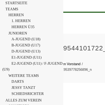
STARTSEITE
TEAMS
HERREN
1. HERREN
HERREN Ü35
JUNIOREN
A-JUGEND (U18)
B-JUGEND (U17)
54279588_2092869544101722
D-JUGEND (U13)
E1-JUGEND (U11)
Home
Allgemein
E2-JUGEND (U11) / F-JUGEND
BSG Chemie Schwarzheide wählt neuen Vorstand
(U9)
54279588_2092869544101722_4327719539778256896_n
WEITERE TEAMS
DARTS
JESSY TANZT
SCHIEDSRICHTER
1. April 2019
ALLES ZUM VEREIN