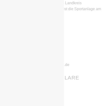
Fußballverein aus Schwarzheide im Landkreis
Oberspreewald-Lausitz. Heimstätte ist die Sportanlage am
SeeCampus.
IHR HABT FRAGEN?
Stephan Richter
Geschwister-Scholl-Straße 11
01987 Schwarzheide
Telefon: 0152/22832222
E-Mail: chemie-schwarzheide@gmx.de
GEBURTSTAGE & JUBILARE
01.08.
Birgit Socher
03.08.
Edwin Samar Kähler
03.08.
Dennis Müller
04.08.
Rocco Glatz