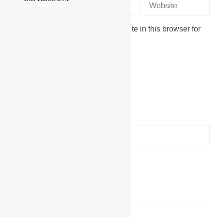
Save my name, email, and website in this browser for
the next time I comment.
Suche
Suchen
nach:
Letzte Beiträge
Vereinshighlight – Frauenturnier
OSL-CUP der Männer