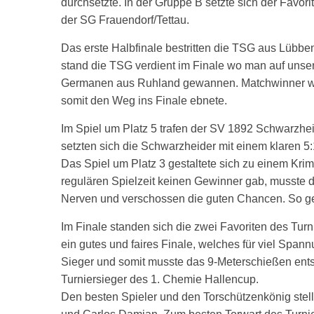
durchsetzte. In der Gruppe B setzte sich der Favor
der SG Frauendorf/Tettau.
Das erste Halbfinale bestritten die TSG aus Lübbe
stand die TSG verdient im Finale wo man auf unsere
Germanen aus Ruhland gewannen. Matchwinner war 
somit den Weg ins Finale ebnete.
Im Spiel um Platz 5 trafen der SV 1892 Schwarzhei
setzten sich die Schwarzheider mit einem klaren 5:
Das Spiel um Platz 3 gestaltete sich zu einem Kri
regulären Spielzeit keinen Gewinner gab, musste 
Nerven und verschossen die guten Chancen. So g
Im Finale standen sich die zwei Favoriten des Turn
ein gutes und faires Finale, welches für viel Span
Sieger und somit musste das 9-Meterschießen ents
Turniersieger des 1. Chemie Hallencup.
Den besten Spieler und den Torschützenkönig stel