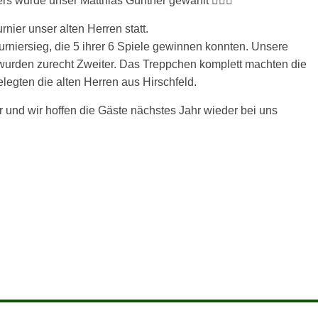
s wurde unser Matthias Günther gewählt 👍🏻💚
ier unser alten Herren statt.
urniersieg, die 5 ihrer 6 Spiele gewinnen konnten. Unsere
 wurden zurecht Zweiter. Das Treppchen komplett machten die
elegten die alten Herren aus Hirschfeld.
r und wir hoffen die Gäste nächstes Jahr wieder bei uns