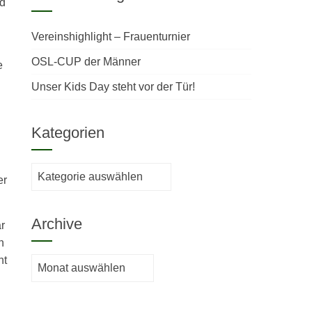
nd
Vereinshighlight – Frauenturnier
OSL-CUP der Männer
e
Unser Kids Day steht vor der Tür!
Kategorien
Kategorien
er
Archive
r
n
nt
Archive