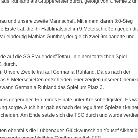
it aus Ruhland als Gruppererster durch, gefolgt von Chemie 2 u
nau und unsere zweite Mannschaft. Mit einem klaren 3:0-Sieg
 Erste traf, die ihr Halbfinalspiel im 9-Meterschießen gegen di
eindeutig Mathias Günther, der gleich zwei 9m parierte und
de auf die SG Frauendorf/Tettau. In einem torreichen Spiel
1 durch.
mi. Unsere Zweite traf auf Germania Ruhland. Da es nach der
das 9-Meterschießen entscheiden. Hier zeigten unserer Chemik
ewann Germania Ruhland das Spiel um Platz 3.
iers gegenüber. Ein reines Finale unter Kreisoberligisten. Es wa
nung sorgte. Auch hier gab es nach der regulären Spielzeit keine
cheiden. Am Ende setzte sich die TSG durch und wurde verdie
lten ebenfalls die Lübbenauer. Glückwunsch an Yousef Alkhatib