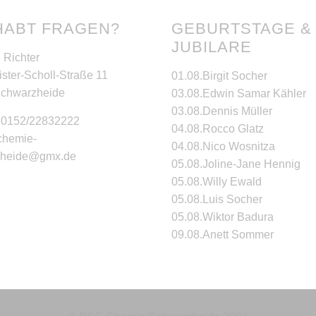
HABT FRAGEN?
GEBURTSTAGE &
JUBILARE
 Richter
ster-Scholl-Straße 11
01.08.
Birgit Socher
Schwarzheide
03.08.
Edwin Samar Kähler
03.08.
Dennis Müller
: 0152/22832222
04.08.
Rocco Glatz
 chemie-
04.08.
Nico Wosnitza
zheide@gmx.de
05.08.
Joline-Jane Hennig
05.08.
Willy Ewald
05.08.
Luis Socher
05.08.
Wiktor Badura
09.08.
Anett Sommer