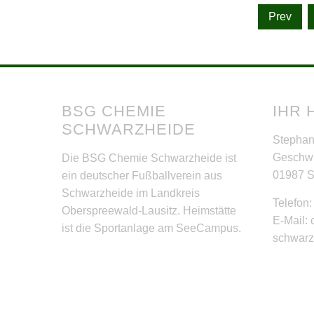
Seitennummerierung
Prev
der
Beiträge
BSG CHEMIE
IHR 
SCHWARZHEIDE
Stephan
Geschwi
Die BSG Chemie Schwarzheide ist
01987 
ein deutscher Fußballverein aus
Schwarzheide im Landkreis
Telefon
Oberspreewald-Lausitz. Heimstätte
E-Mail:
ist die Sportanlage am SeeCampus.
schwar