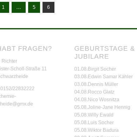
1
…
5
6
HABT FRAGEN?
GEBURTSTAGE &
JUBILARE
 Richter
ster-Scholl-Straße 11
01.08.
Birgit Socher
Schwarzheide
03.08.
Edwin Samar Kähler
03.08.
Dennis Müller
: 0152/22832222
04.08.
Rocco Glatz
 chemie-
04.08.
Nico Wosnitza
zheide@gmx.de
05.08.
Joline-Jane Hennig
05.08.
Willy Ewald
05.08.
Luis Socher
05.08.
Wiktor Badura