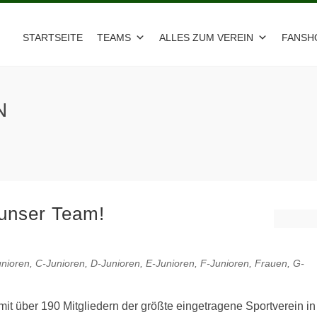
STARTSEITE
TEAMS
ALLES ZUM VEREIN
FANSH
N
 unser Team!
unioren
,
C-Junioren
,
D-Junioren
,
E-Junioren
,
F-Junioren
,
Frauen
,
G-
t über 190 Mitgliedern der größte eingetragene Sportverein in