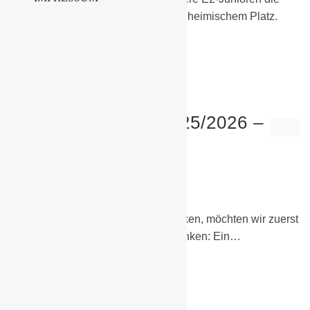
Mannschaft der SG Friedersdorf auf heimischem Platz.
Am…
Weiterlesen
Saisonabschluss 2025/2026 –
B-Junioren
30. Juni 2026
B-Junioren
Bevor wir auf die Saison zurückblicken, möchten wir zuerst
einem ganz besonderen Partner danken: Ein…
Weiterlesen