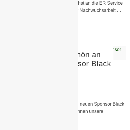
Ein großes Dankeschön geht zunächst an die ER Service
GmbH für die Unterstützung unserer Nachwuchsarbeit.…
Weiterlesen
Ein großes Dankeschön an
unseren neuen Sponsor Black
Vision
30. Juni 2026
G-Junioren
,
Sponsoren
Ein großes Dankeschön an unseren neuen Sponsor Black
Vision Dank eurer Unterstützung können unsere
Bambinis…