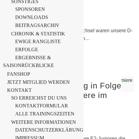
SONSTIGES
30. Juni 2026
SPONSOREN
DOWNLOADS
D-Junioren
BEITRAGSARCHIV
Bei Sonne, Wind und Regen im Wechsel waren unsere D-
CHRONIK & STATISTIK
Junioren gestern beim 3. Verdie Cup…
EWIGE RANGLISTE
ERFOLGE
Weiterlesen
ERGEBNISSE &
SAISONRÜCKBLICKE
FANSHOP
JETZT MITGLIED WERDEN
E2 feiert zweiten Sieg in Folge
KONTAKT
– Erfolgreiche Premiere im
SO ERREICHST DU UNS
neuen Trikotsatz!
KONTAKTFORMULAR
ALLE TRAININGSZEITEN
30. Juni 2026
WEITERE INFORMATIONEN
E-Junioren
DATENSCHUTZERKLÄRUNG
IMPRESSUM
Am gestrigen Sonntag empfing unsere E2-Junioren die