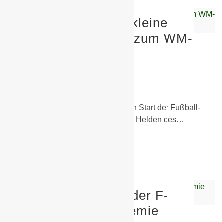
Ein großes Herz für kleine
Kicker – Rechtzeitig zum WM-
Start im neuen Look!
30. Juni 2026
E-Junioren
,
Sponsoren
Heute schaut die ganze Welt auf den Start der Fußball-
Weltmeisterschaft. Doch die wahren Helden des…
Weiterlesen
Starkes Turnier von der F-
Jugend der BSG Chemie