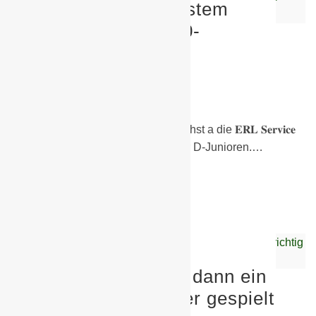
D-Junioren mit nächstem
Ausrufezeichen – 9:0-
Heimsieg!
12. Mai 2026
D-Junioren
Ein großes Dankeschön geht zunächst a die 𝐄𝐑𝐋 𝐒𝐞𝐫𝐯𝐢𝐜𝐞
𝐆𝐦𝐛𝐇 für die Unterstützung unserer D-Junioren.…
Weiterlesen
Nach anfänglichen
Startschwierigkeiten dann ein
richtig starkes Turnier gespielt