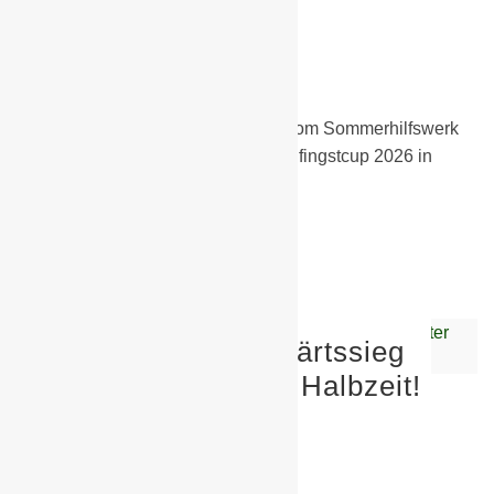
Schwarzheide!
30. Juni 2026
F-Junioren
Präsentiert wird der Turnierbericht vom Sommerhilfswerk
aus Schwarzheide. Beim 11. DSC Pfingstcup 2026 in
Dresden…
Weiterlesen
D – Junioren – Auswärtssieg
nach starker zweiter Halbzeit!
30. Juni 2026
D-Junioren