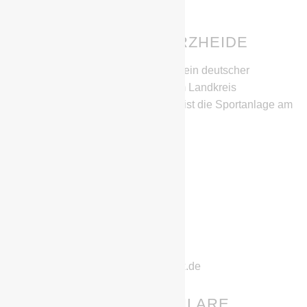
BSG CHEMIE SCHWARZHEIDE
Die BSG Chemie Schwarzheide ist ein deutscher
Fußballverein aus Schwarzheide im Landkreis
Oberspreewald-Lausitz. Heimstätte ist die Sportanlage am
SeeCampus.
IHR HABT FRAGEN?
Stephan Richter
Geschwister-Scholl-Straße 11
01987 Schwarzheide
Telefon: 0152/22832222
E-Mail: chemie-schwarzheide@gmx.de
GEBURTSTAGE & JUBILARE