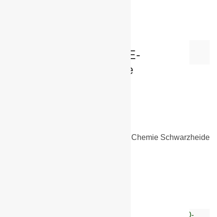
Weiterlesen
Bruderduell bei den E-
Junioren von Chemie
Schwarzheide
30. Juni 2026
E-Junioren
Heute traf unsere E1 auf die E2 von Chemie Schwarzheide
– am Ende setzte sich…
Weiterlesen