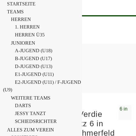
STARTSEITE
TEAMS
HERREN
1. HERREN
HERREN Ü35
JUNIOREN
A-JUGEND (U18)
B-JUGEND (U17)
NEUIGKEITEN
D-JUGEND (U13)
E1-JUGEND (U11)
Home
Neuigkeiten
Page 2
E2-JUGEND (U11) / F-JUGEND
(U9)
WEITERE TEAMS
DARTS
D-Junioren beim 3. Verdie
JESSY TANZT
SCHIEDSRICHTER
Cup in Turnow – Platz 6 in
ALLES ZUM VEREIN
einem starken Teilnehmerfeld