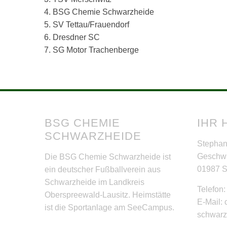
4. BSG Chemie Schwarzheide
5. SV Tettau/Frauendorf
6. Dresdner SC
7. SG Motor Trachenberge
BSG CHEMIE
IHR 
SCHWARZHEIDE
Stephan
Geschwi
Die BSG Chemie Schwarzheide ist
01987 
ein deutscher Fußballverein aus
Schwarzheide im Landkreis
Telefon
Oberspreewald-Lausitz. Heimstätte
E-Mail:
ist die Sportanlage am SeeCampus.
schwar