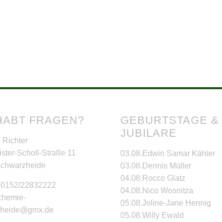
HABT FRAGEN?
GEBURTSTAGE &
JUBILARE
 Richter
ster-Scholl-Straße 11
03.08.
Edwin Samar Kähler
Schwarzheide
03.08.
Dennis Müller
04.08.
Rocco Glatz
: 0152/22832222
04.08.
Nico Wosnitza
 chemie-
05.08.
Joline-Jane Hennig
zheide@gmx.de
05.08.
Willy Ewald