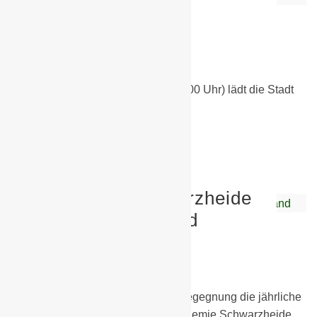
der Begegnung 2.0
3. April 2019
Allgemein
,
Sonstiges
Am Samstag den 06.04.(10:00 - 15:00 Uhr) lädt die Stadt
Schwarzheide zum Tag der der…
Weiterlesen
BSG Chemie Schwarzheide
wählt neuen Vorstand
1. April 2019
Allgemein
,
Sonstiges
Am 29.03.2019 fand im Haus der Begegnung die jährliche
Mitgliederversammlung der BSG Chemie Schwarzheide