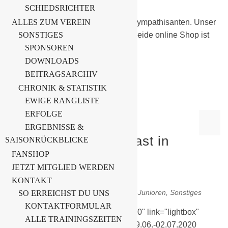
Allgemein
,
Sonstiges
SCHIEDSRICHTER
ALLES ZUM VEREIN
Liebe Fans, liebe Mitglieder, liebe Sympathisanten. Unser
SONSTIGES
brandneuer BSG Chemie Schwarzheide online Shop ist
SPONSOREN
online.…
DOWNLOADS
BEITRAGSARCHIV
Weiterlesen
CHRONIK & STATISTIK
EWIGE RANGLISTE
ERFOLGE
Dynamo Dresden
ERGEBNISSE &
Fussballschule zu Gast in
SAISONRÜCKBLICKE
Schwarzheide
FANSHOP
JETZT MITGLIED WERDEN
30. Juni 2020
KONTAKT
Allgemein
,
C-Junioren
,
D-Junioren
,
E-Junioren
,
Sonstiges
SO ERREICHST DU UNS
KONTAKTFORMULAR
[su_slider source="media: 2929,2930" link="lightbox"
ALLE TRAININGSZEITEN
title="no" mousewheel="no"] Vom 29.06.-02.07.2020