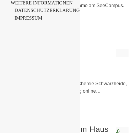
WEITERE INFORMATIONEN
gastiert das Fussballcamp von Dynamo am SeeCampus.
DATENSCHUTZERKLÄRUNG
…
IMPRESSUM
Weiterlesen
Fankatalog online
27. Februar 2020
Allgemein
,
Sonstiges
Werte Freunde und Fans der BSG Chemie Schwarzheide,
seit heute ist der aktuelle Fankatalog online…
Weiterlesen
Tag der offenen Tür im Haus