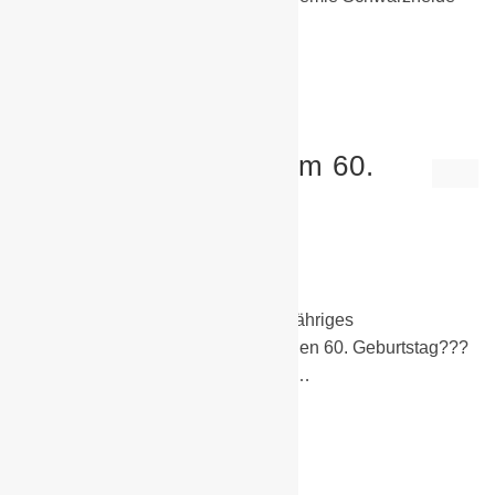
statt.…
Weiterlesen
Die BSG zu Gast beim 60.
Ehrentag
26. März 2019
Allgemein
,
Sonstiges
??? Am Samstag feierte unser langjähriges
Vereinsmitglied Wilfried Fiedler seinen 60. Geburtstag???
Eine herausragende Persönlichkeit…
Weiterlesen