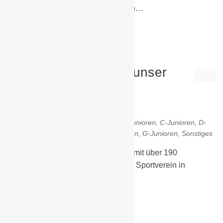
untersten Amateurligen und in deren…
Weiterlesen
Wir suchen Dich für unser
Team!
15. August 2018
1. Männer
,
2. Männer
,
Allgemein
,
B-Junioren
,
C-Junioren
,
D-
Junioren
,
E-Junioren
,
F-Junioren
,
Frauen
,
G-Junioren
,
Sonstiges
Die BSG Chemie Schwarzheide ist mit über 190
Mitgliedern der größte eingetragene Sportverein in
Schwarzheide.…
Weiterlesen