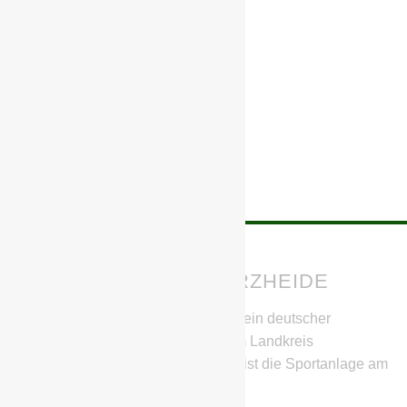
BSG CHEMIE SCHWARZHEIDE
Die BSG Chemie Schwarzheide ist ein deutscher
Fußballverein aus Schwarzheide im Landkreis
Oberspreewald-Lausitz. Heimstätte ist die Sportanlage am
SeeCampus.