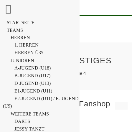
STARTSEITE
TEAMS
HERREN
1. HERREN
HERREN Ü35
KATEGORIE:
SONSTIGES
JUNIOREN
A-JUGEND (U18)
Home
Neuigkeiten
Sonstiges
Page 4
B-JUGEND (U17)
D-JUGEND (U13)
E1-JUGEND (U11)
E2-JUGEND (U11) / F-JUGEND
Neuer BSG Chemie-Fanshop
(U9)
online!
WEITERE TEAMS
DARTS
14. Juli 2020
JESSY TANZT