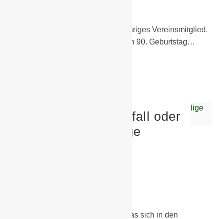
Allgemein
,
Sonstiges
Wir sind sehr stolz auf unser langjähriges Vereinsmitglied,
der am 11.10.2018 einen grandiosen 90. Geburtstag…
Weiterlesen
Bedauerlicher Einzelfall oder
moralisch fragwürdige
Grundeinstellung im
Amateurfussball?
1. September 2018
Allgemein
,
B-Junioren
,
Sonstiges
Es ist mal wieder ein Trauerspiel, was sich in den