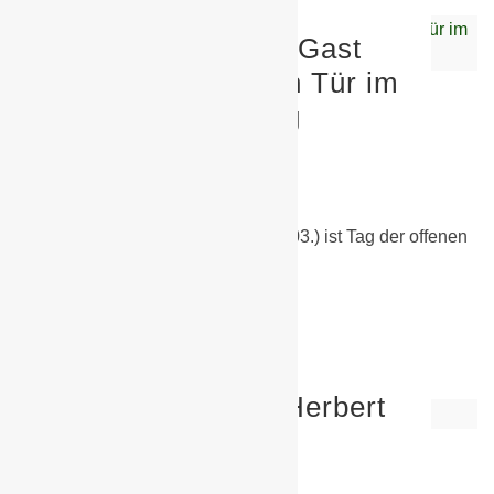
Die BSG Chemie zu Gast
beim Tag der offenen Tür im
Haus der Begegnung
8. März 2019
Allgemein
,
Sonstiges
Wir sind dabei!!!? Am Samstag (09.03.) ist Tag der offenen
Tür im "Haus der Begegnung"…
Weiterlesen
90. Geburtstag von Herbert
Matheschke
14. Oktober 2018