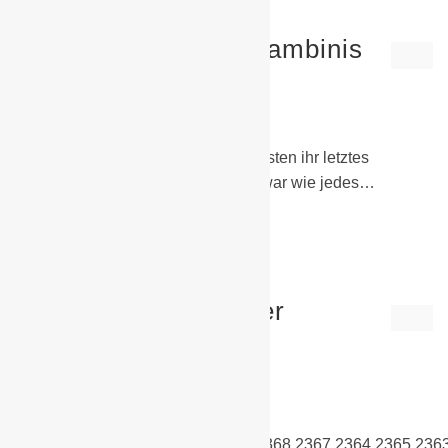
5. Platz für unsere Bambinis
24. Februar 2020
G-Junioren
,
Hallenturniere
Am Samstag bestritten unsere Jüngsten ihr letztes
Hallenturnier für diesen Winter. Es war wie jedes…
Weiterlesen
Turniersiegerbesieger
24. Februar 2020
D-Junioren
,
Hallenturniere
[su_slider source="media:
2354,2362,2353,2360,2356,2355,2368,2367,2364,2365,236