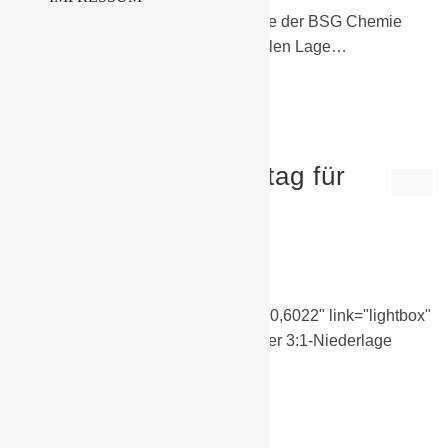
Hallo liebe Eltern, Fans und Freunde der BSG Chemie
Schwarzheide, auf Grund der aktuellen Lage…
Weiterlesen
Ein lehrreicher Sonntag für
unsere Chemiker
10. März 2020
2. Männer
,
F-Junioren
[su_slider source="media: 6021,6020,6022" link="lightbox"
title="no" mousewheel="no"] Mit einer 3:1-Niederlage
starteten unsere F-Junioren in die
Meisterschaftschaftsrunde.…
Weiterlesen