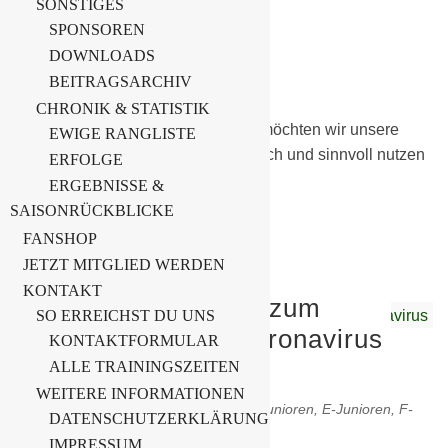
SONSTIGES
Schwarzheide
SPONSOREN
DOWNLOADS
18. März 2020
BEITRAGSARCHIV
Allgemein
CHRONIK & STATISTIK
Aufgrund der aktuellen Ereignisse möchten wir unsere
EWIGE RANGLISTE
Trainings- und Spielpause solidarisch und sinnvoll nutzen
ERFOLGE
und…
ERGEBNISSE &
SAISONRÜCKBLICKE
Weiterlesen
FANSHOP
JETZT MITGLIED WERDEN
KONTAKT
Aktuelle Information zum
SO ERREICHST DU UNS
Umgang mit dem Coronavirus
KONTAKTFORMULAR
ALLE TRAININGSZEITEN
13. März 2020
WEITERE INFORMATIONEN
1. Männer
,
2. Männer
,
Allgemein
,
D-Junioren
,
E-Junioren
,
F-
DATENSCHUTZERKLÄRUNG
Junioren
,
Herren Ü35
IMPRESSUM