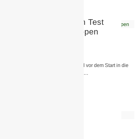
D-Junioren gewinnen Test
gegen Briesker Knappen
9. März 2020
D-Junioren
,
Testspiele
Im ersten und leider letzten Testspiel vor dem Start in die
Rückrunde, hatten am vergangegen…
Weiterlesen
Fankatalog online
27. Februar 2020
Allgemein
,
Sonstiges