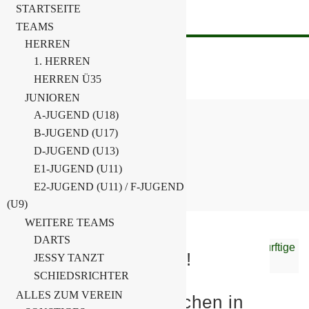
STARTSEITE
TEAMS
HERREN
1. HERREN
HERREN Ü35
JUNIOREN
A-JUGEND (U18)
B-JUGEND (U17)
NEUIGKEITEN
D-JUGEND (U13)
E1-JUGEND (U11)
Home
Neuigkeiten
Page 30
E2-JUGEND (U11) / F-JUGEND
(U9)
WEITERE TEAMS
DARTS
Wir möchten helfen!!!
JESSY TANZT
SCHIEDSRICHTER
Einkaufsservice für
ALLES ZUM VEREIN
hilfsbedürftige Menschen in