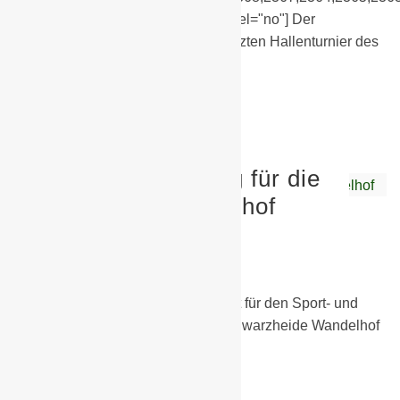
link="lightbox" title="no" mousewheel="no"] Der
Turniersiegerbesieger schlägt im letzten Hallenturnier des
„Winters“ den…
Weiterlesen
Kleine Überraschung für die
Grundschule Wandelhof
24. Februar 2020
Allgemein
Die BSG Chemie Schwarzheide hat für den Sport- und
Freizeitbetrieb der Grundschule Schwarzheide Wandelhof
über…
Weiterlesen