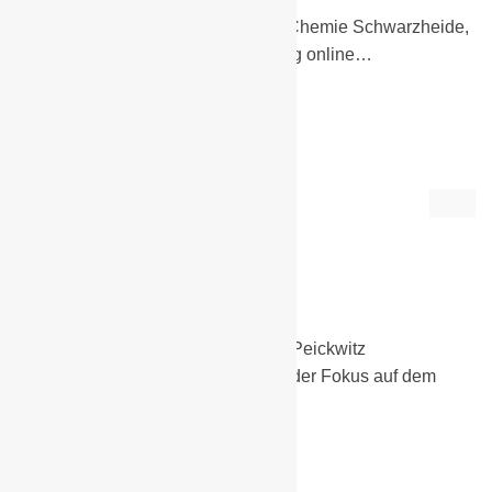
Werte Freunde und Fans der BSG Chemie Schwarzheide,
seit heute ist der aktuelle Fankatalog online…
Weiterlesen
Enttäuschung zum
Rückrundenstart
26. Februar 2020
1. Männer
,
Spielbericht
Nachdem das Nachholspiel gegen Peickwitz
überraschend abgesagt wurde, lag der Fokus auf dem
verspäteten Rückrundenstart…
Weiterlesen