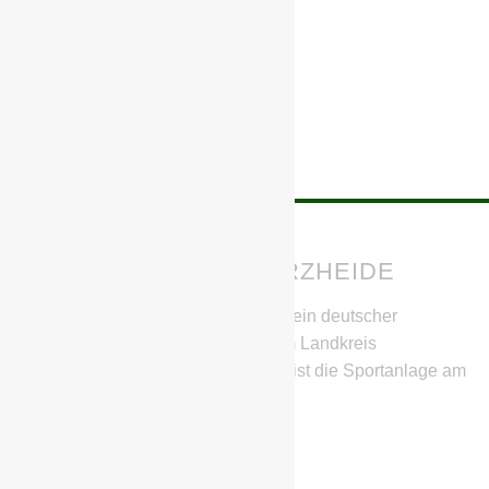
BSG CHEMIE SCHWARZHEIDE
Die BSG Chemie Schwarzheide ist ein deutscher
Fußballverein aus Schwarzheide im Landkreis
Oberspreewald-Lausitz. Heimstätte ist die Sportanlage am
SeeCampus.
IHR HABT FRAGEN?